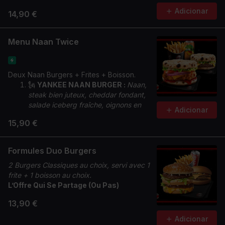
Adicionar
14,90 €
Menu Naan Twice
Deux Naan Burgers + Frites + Boisson.
🗽
YANKEE NAAN BURGER :
Naan,
steak bien juteux, cheddar fondant,
salade iceberg fraîche, oignons en
Adicionar
cube, sauce Géant.
15,90 €
🌶️
CRUNCHY NAAN BURGER :
Naan,
poulet Tinger bien croustillant,
cheddar fondant, salade iceberg
Formules Duo Burgers
croquante, oignons rouges, rondelles
2 Burgers Classiques au choix, servi avec 1
de tomate, sauce Chicken Max &
frite + 1 boisson au choix.
sauce Tinger.
L’Offre Qui Se Partage (Ou Pas)
13,90 €
Adicionar