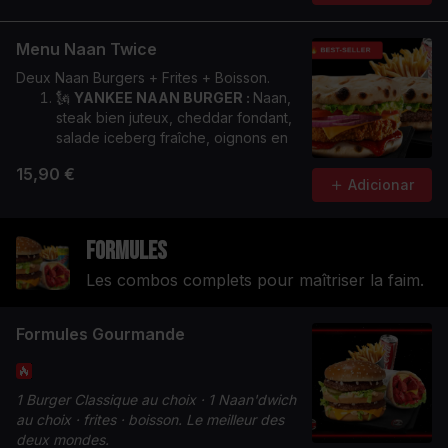
Menu Naan Twice
Deux Naan Burgers + Frites + Boisson.
🗽
YANKEE NAAN BURGER :
Naan,
steak bien juteux, cheddar fondant,
salade iceberg fraîche, oignons en
cube, sauce Géant.
15,90 €
🌶️
CRUNCHY NAAN BURGER :
Naan,
Adicionar
poulet Tinger bien croustillant,
cheddar fondant, salade iceberg
croquante, oignons rouges, rondelles
Formules
de tomate, sauce Chicken Max &
sauce Tinger.
Les combos complets pour maîtriser la faim.
Formules Gourmande
1 Burger Classique au choix · 1 Naan'dwich
au choix · frites · boisson. Le meilleur des
deux mondes.