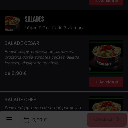
Adicionar
Salades
Léger ? Oui. Fade ? Jamais.
SALADE CÉSAR
Poulet crispy, copeaux de parmesan,
croûtons dorés, tomates cerises, salade
iceberg, vinaigrette au choix.
de 9,90 €
Adicionar
SALADE CHEF
Poulet crispy, bacon de bœuf, parmesan,
tomates cerises, potatoes croustillantes,
Português (brasileiro)
oignons frits, salade iceberg.
0,00 €
Checkout
Registrar