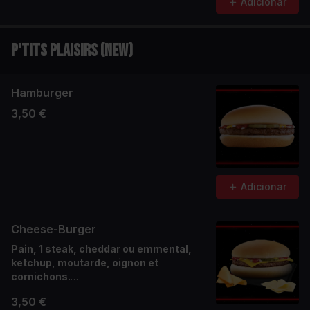
Adicionar
P'tits Plaisirs (NEW)
Hamburger
3,50 €
Adicionar
Cheese-Burger
Pain, 1 steak, cheddar ou emmental,
ketchup, moutarde, oignon et
cornichons.
Un indémodable à composer selon l’envie.
3,50 €