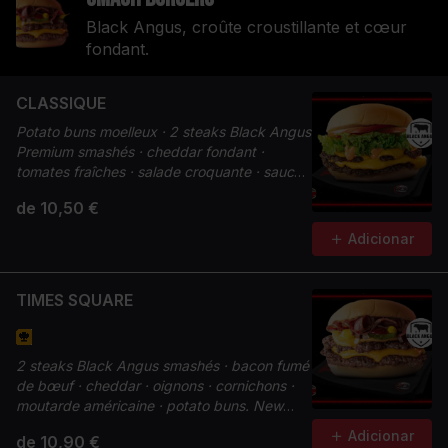
Black Angus, croûte croustillante et cœur
fondant.
CLASSIQUE
Potato buns moelleux · 2 steaks Black Angus
Premium smashés · cheddar fondant ·
tomates fraîches · salade croquante · sauce
Smash. La référence.
de 10,50 €
Adicionar
TIMES SQUARE
2 steaks Black Angus smashés · bacon fumé
de bœuf · cheddar · oignons · cornichons ·
moutarde américaine · potato buns. New
York dans votre assiette.
Adicionar
de 10,90 €