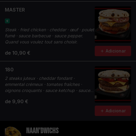
MASTER
Steak · fried chicken · cheddar · œuf · poulet
fumé · sauce barbecue · sauce pepper.
Quand vous voulez tout sans choisir.
Adicionar
de 10,90 €
180
2 steaks juteux · cheddar fondant ·
emmental crémeux · tomates fraîches ·
oignons croquants · sauce ketchup · sauce
Chicken Max. Fondant à 180°.
de 9,90 €
Adicionar
Naan'dwichs