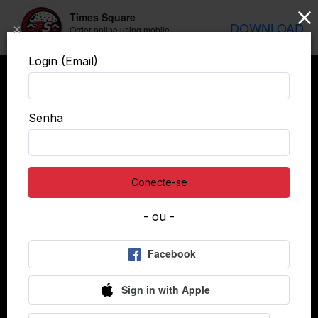
Times Square
DOWNLOAD
×
Order online using mobile
application
Login (Email)
Senha
Conecte-se
- ou -