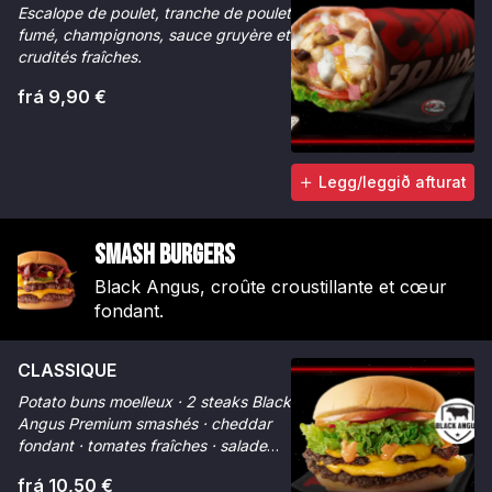
Escalope de poulet, tranche de poulet
fumé, champignons, sauce gruyère et
crudités fraîches.
frá 9,90 €
Legg/leggið afturat
Smash Burgers
Black Angus, croûte croustillante et cœur
fondant.
CLASSIQUE
Potato buns moelleux · 2 steaks Black
Angus Premium smashés · cheddar
fondant · tomates fraîches · salade
croquante · sauce Smash. La
frá 10,50 €
référence.