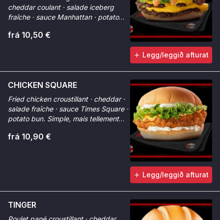
cheddar coulant · salade iceberg
fraîche · sauce Manhattan · potato
buns. Épuré, efficace, premium.
frá 10,50 €
Legg/leggið afturat
CHICKEN SQUARE
Fried chicken croustillant · cheddar ·
salade fraîche · sauce Times Square ·
potato bun. Simple, mais tellement
bon.
frá 10,90 €
Legg/leggið afturat
TINGER
Poulet pané croustillant · cheddar