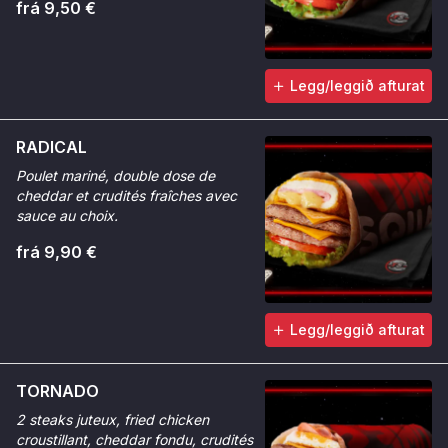
frá 9,50 €
Legg/leggið afturat
RADICAL
Poulet mariné, double dose de
cheddar et crudités fraîches avec
sauce au choix.
frá 9,90 €
Legg/leggið afturat
TORNADO
2 steaks juteux, fried chicken
croustillant, cheddar fondu, crudités