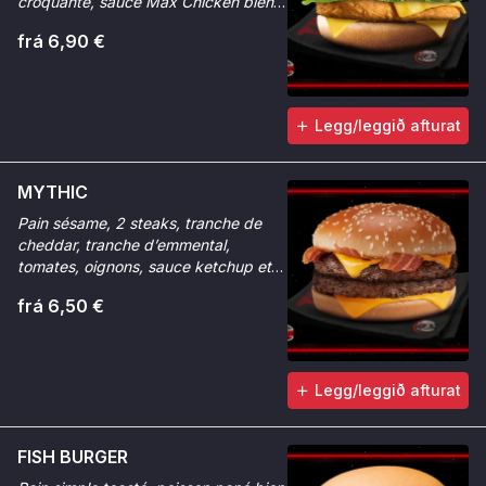
croquante, sauce Max Chicken bien
relevée.
frá 6,90 €
Legg/leggið afturat
MYTHIC
Pain sésame, 2 steaks, tranche de
cheddar, tranche d’emmental,
tomates, oignons, sauce ketchup et
sauce Max Chicken.
frá 6,50 €
Legg/leggið afturat
FISH BURGER