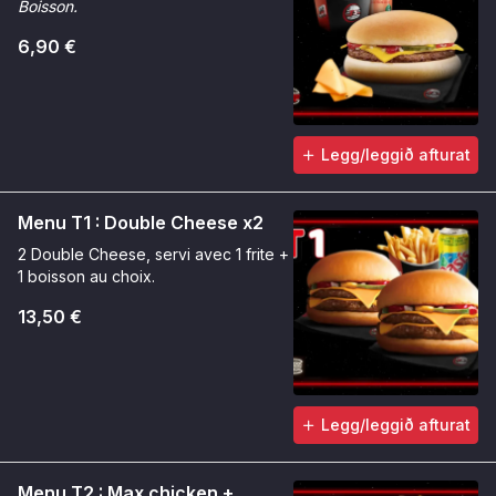
Boisson.
6,90 €
Legg/leggið afturat
Menu T1 : Double Cheese x2
2 Double Cheese, servi avec 1 frite +
1 boisson au choix.
13,50 €
Legg/leggið afturat
Menu T2 : Max chicken +