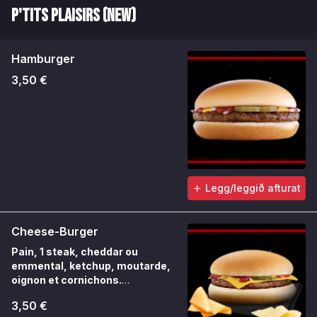
P'tits Plaisirs (NEW)
Hamburger
3,50 €
Legg/leggið afturat
Cheese-Burger
Pain, 1 steak, cheddar ou
emmental, ketchup, moutarde,
oignon et cornichons.
Un indémodable à composer selon
3,50 €
l’envie.