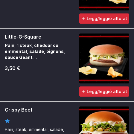
Legg/leggið afturat
Little-G-Square
Pain, 1 steak, cheddar ou
emmental, salade, oignons,
sauce Géant.
Petit format, gros goût. Fondant au
3,50 €
choix, toujours carré.
Legg/leggið afturat
Crispy Beef
Pain, steak, emmental, salade,