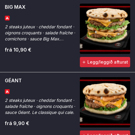
BIG MAX
2 steaks juteux · cheddar fondant ·
oignons croquants · salade fraîche ·
cornichons · sauce Big Max.
Généreux à chaque bouchée.
frá 10,90 €
Legg/leggið afturat
GÉANT
2 steaks juteux · cheddar fondant ·
salade fraîche · oignons croquants ·
sauce Géant. Le classique qui cale.
frá 9,90 €