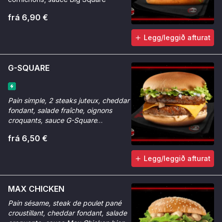
frá 6,90 €
Legg/leggið afturat
G-SQUARE
Pain simple, 2 steaks juteux, cheddar
fondant, salade fraîche, oignons
croquants, sauce G-Square
généreuse.
frá 6,50 €
Legg/leggið afturat
MAX CHICKEN
Pain sésame, steak de poulet pané
croustillant, cheddar fondant, salade