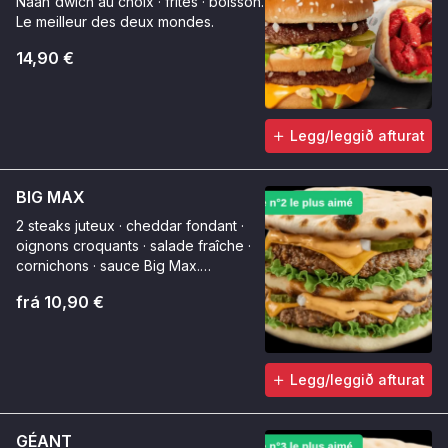
Naan'dwich au choix · frites · boisson.
Le meilleur des deux mondes.
14,90 €
Legg/leggið afturat
BIG MAX
2 steaks juteux · cheddar fondant ·
oignons croquants · salade fraîche ·
cornichons · sauce Big Max.
Généreux à chaque bouchée.
frá 10,90 €
Legg/leggið afturat
GÉANT