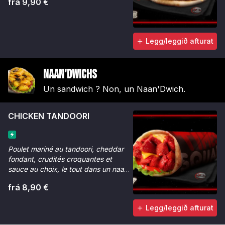
frá 9,90 €
Legg/leggið afturat
Naan'dwichs
Un sandwich ? Non, un Naan'Dwich.
CHICKEN TANDOORI
Poulet mariné au tandoori, cheddar
fondant, crudités croquantes et
sauce au choix, le tout dans un naan
bien chaud.
frá 8,90 €
Legg/leggið afturat