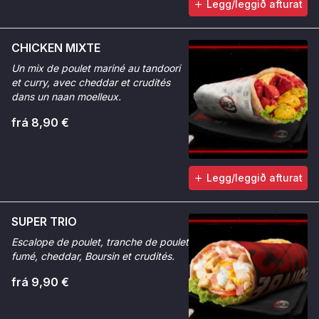
Legg/leggið afturat
CHICKEN MIXTE
Un mix de poulet mariné au tandoori
et curry, avec cheddar et crudités
dans un naan moelleux.
frá 8,90 €
Legg/leggið afturat
SUPER TRIO
Escalope de poulet, tranche de poulet
fumé, cheddar, Boursin et crudités.
frá 9,90 €