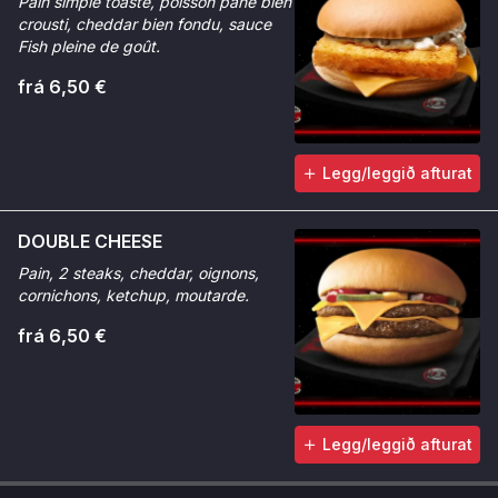
Pain simple toasté, poisson pané bien
crousti, cheddar bien fondu, sauce
Fish pleine de goût.
frá 6,50 €
Legg/leggið afturat
DOUBLE CHEESE
Pain, 2 steaks, cheddar, oignons,
cornichons, ketchup, moutarde.
frá 6,50 €
Legg/leggið afturat