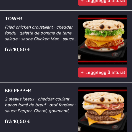
Legg/leggið afturat
TOWER
Fried chicken croustillant · cheddar
fondu · galette de pomme de terre ·
salade · sauce Chicken Max · sauce
Tinger. La texture qui change tout.
frá 10,50 €
Legg/leggið afturat
BIG PEPPER
2 steaks juteux · cheddar coulant ·
bacon fumé de bœuf · œuf fondant ·
sauce Pepper. Chaud, gourmand,
irrésistible.
frá 10,50 €