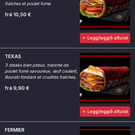
fraîches et poulet fumé.
frá 10,50 €
Legg/leggið afturat
TEXAS
3 steaks bien juteux, tranche de
poulet fumé savoureux, œuf coulant,
Boursin fondant et crudités fraîches.
frá 9,90 €
Legg/leggið afturat
FERMIER