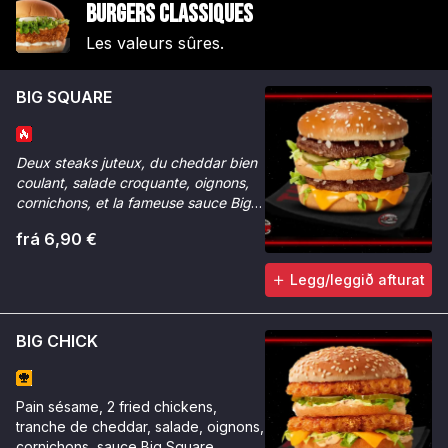
Burgers Classiques
Les valeurs sûres.
BIG SQUARE
Deux steaks juteux, du cheddar bien
coulant, salade croquante, oignons,
cornichons, et la fameuse sauce Big
Max.
frá 6,90 €
Legg/leggið afturat
BIG CHICK
Pain sésame, 2 fried chickens,
tranche de cheddar, salade, oignons,
cornichons, sauce Big Square