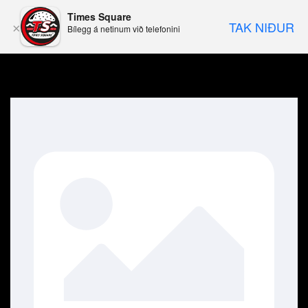
Times Square
TAK NIÐUR
×
Bílegg á netinum við telefonini