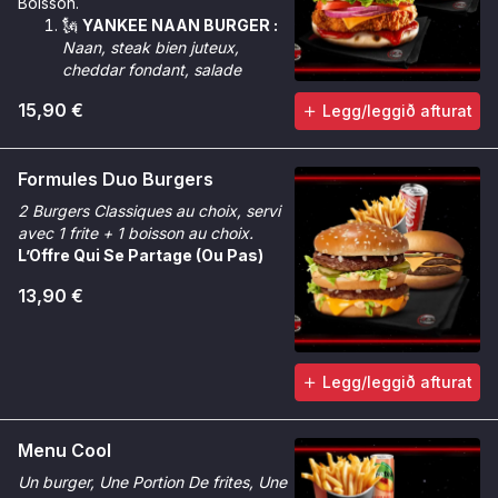
Boisson.
🗽
YANKEE NAAN BURGER :
Naan, steak bien juteux,
cheddar fondant, salade
iceberg fraîche, oignons en
15,90 €
Legg/leggið afturat
cube, sauce Géant.
🌶️
CRUNCHY NAAN BURGER :
Naan, poulet Tinger bien
Formules Duo Burgers
croustillant, cheddar fondant,
salade iceberg croquante,
2 Burgers Classiques au choix, servi
oignons rouges, rondelles de
avec 1 frite + 1 boisson au choix.
tomate, sauce Chicken Max &
L’Offre Qui Se Partage (Ou Pas)
sauce Tinger.
13,90 €
Legg/leggið afturat
Menu Cool
Un burger, Une Portion De frites, Une