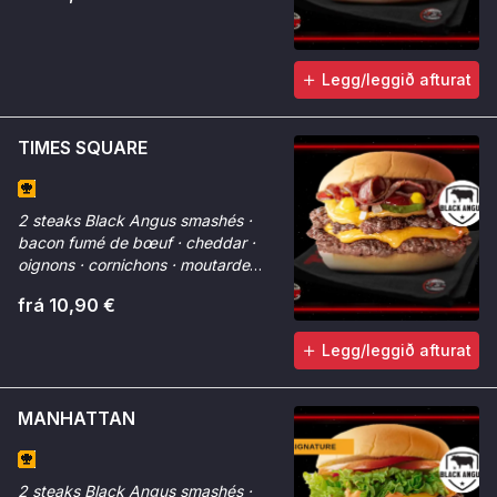
Legg/leggið afturat
TIMES SQUARE
2 steaks Black Angus smashés ·
bacon fumé de bœuf · cheddar ·
oignons · cornichons · moutarde
américaine · potato buns. New York
frá 10,90 €
dans votre assiette.
Legg/leggið afturat
MANHATTAN
2 steaks Black Angus smashés ·