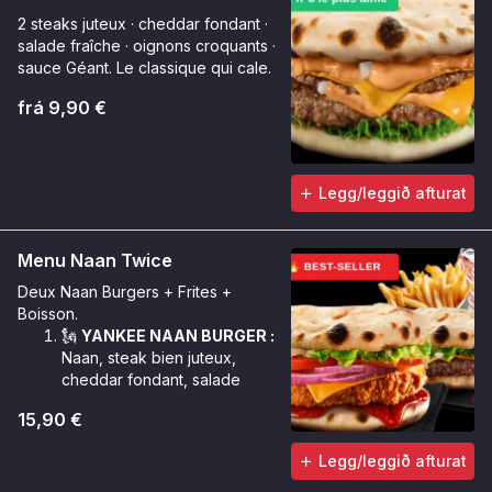
2 steaks juteux · cheddar fondant ·
salade fraîche · oignons croquants ·
sauce Géant. Le classique qui cale.
frá 9,90 €
Legg/leggið afturat
Menu Naan Twice
Deux Naan Burgers + Frites +
Boisson.
🗽
YANKEE NAAN BURGER :
Naan, steak bien juteux,
cheddar fondant, salade
iceberg fraîche, oignons en
15,90 €
cube, sauce Géant.
🌶️
CRUNCHY NAAN BURGER :
Legg/leggið afturat
Naan, poulet Tinger bien
croustillant, cheddar fondant,