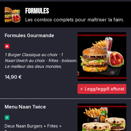
salade iceberg croquante,
Formules
oignons rouges, rondelles de
tomate, sauce Chicken Max &
Les combos complets pour maîtriser la faim.
sauce Tinger.
Formules Gourmande
1 Burger Classique au choix · 1
Naan'dwich au choix · frites · boisson.
Le meilleur des deux mondes.
14,90 €
Legg/leggið afturat
Menu Naan Twice
Deux Naan Burgers + Frites +