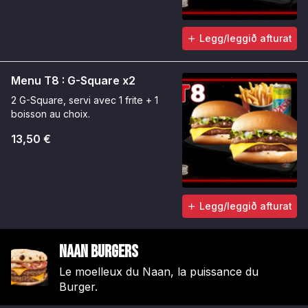
Legg/leggið afturat
Menu T8 : G-Square x2
2 G-Square, servi avec 1 frite + 1
boisson au choix.
13,50 €
Legg/leggið afturat
Naan Burgers
Le moelleux du Naan, la puissance du
Burger.