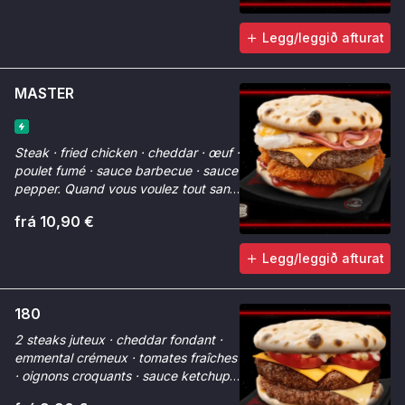
Legg/leggið afturat
MASTER
Steak · fried chicken · cheddar · œuf ·
poulet fumé · sauce barbecue · sauce
pepper. Quand vous voulez tout sans
choisir.
frá 10,90 €
Legg/leggið afturat
180
2 steaks juteux · cheddar fondant ·
emmental crémeux · tomates fraîches
· oignons croquants · sauce ketchup ·
sauce Chicken Max. Fondant à 180°.