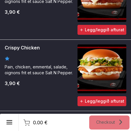
oignons frit et sauce Salt N Pepper.
3,90 €
Legg/leggið afturat
Crispy Chicken
Pain, chicken, emmental, salade,
oignons frit et sauce Salt N Pepper.
3,90 €
Legg/leggið afturat
Føroyskt
Golden chick
0.00 €
Checkout
Ger kontu