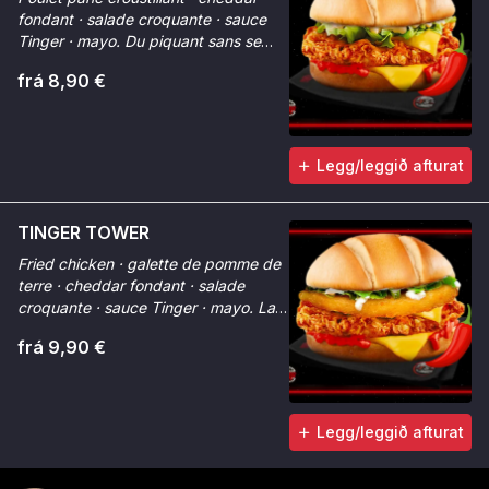
fondant · salade croquante · sauce
Tinger · mayo. Du piquant sans se
prendre la tête.
frá 8,90 €
Legg/leggið afturat
TINGER TOWER
Fried chicken · galette de pomme de
terre · cheddar fondant · salade
croquante · sauce Tinger · mayo. La
hauteur qui impressionne.
frá 9,90 €
Legg/leggið afturat