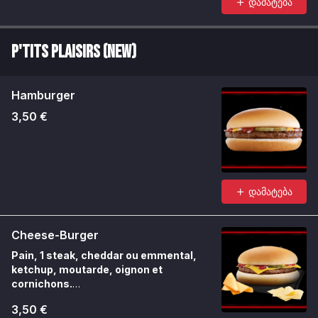
დამატება
P'tits Plaisirs (NEW)
Hamburger
3,50 €
დამატება
Cheese-Burger
Pain, 1 steak, cheddar ou emmental,
ketchup, moutarde, oignon et
cornichons.
Un indémodable à composer selon l’envie.
3,50 €