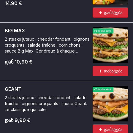
14,90 €
დამატება
BIG MAX
2 steaks juteux · cheddar fondant · oignons
croquants · salade fraîche · cornichons ·
sauce Big Max. Généreux à chaque
bouchée.
დან 10,90 €
დამატება
GÉANT
2 steaks juteux · cheddar fondant · salade
fraîche · oignons croquants · sauce Géant.
Le classique qui cale.
დან 9,90 €
დამატება