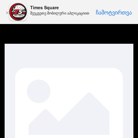
Times Square
ᲩᲐᲛᲝᲢᲕᲘᲠᲗᲕᲐ
×
შეუკვეთე მობილური აპლიკაციით