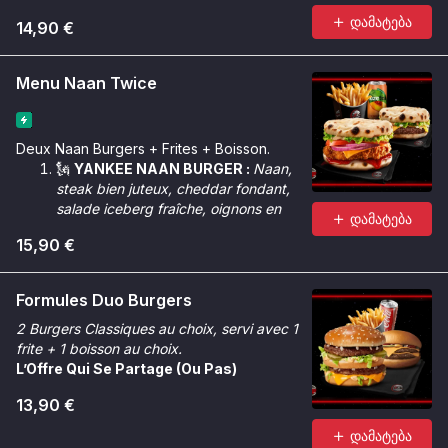
დამატება
14,90 €
Menu Naan Twice
Deux Naan Burgers + Frites + Boisson.
🗽
YANKEE NAAN BURGER :
Naan,
steak bien juteux, cheddar fondant,
salade iceberg fraîche, oignons en
დამატება
cube, sauce Géant.
15,90 €
🌶️
CRUNCHY NAAN BURGER :
Naan,
poulet Tinger bien croustillant,
cheddar fondant, salade iceberg
Formules Duo Burgers
croquante, oignons rouges, rondelles
2 Burgers Classiques au choix, servi avec 1
de tomate, sauce Chicken Max &
frite + 1 boisson au choix.
sauce Tinger.
L’Offre Qui Se Partage (Ou Pas)
13,90 €
დამატება