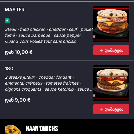
MASTER
Steak · fried chicken · cheddar · œuf · poulet
fumé · sauce barbecue · sauce pepper.
Quand vous voulez tout sans choisir.
დამატება
დან 10,90 €
180
2 steaks juteux · cheddar fondant ·
emmental crémeux · tomates fraîches ·
oignons croquants · sauce ketchup · sauce
Chicken Max. Fondant à 180°.
დან 9,90 €
დამატება
Naan'dwichs