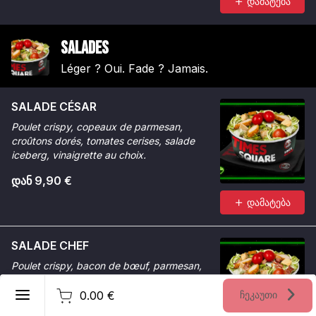
დამატება
Salades
Léger ? Oui. Fade ? Jamais.
SALADE CÉSAR
Poulet crispy, copeaux de parmesan,
croûtons dorés, tomates cerises, salade
iceberg, vinaigrette au choix.
დან 9,90 €
დამატება
SALADE CHEF
Poulet crispy, bacon de bœuf, parmesan,
tomates cerises, potatoes croustillantes,
ქართული
oignons frits, salade iceberg.
0.00 €
ჩეკაუთი
რეგისტრაცია