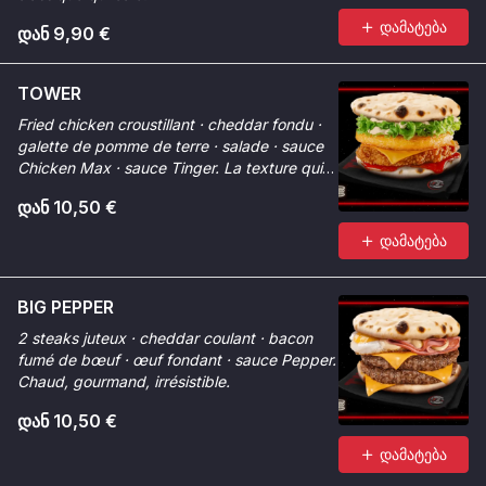
დამატება
დან 9,90 €
TOWER
Fried chicken croustillant · cheddar fondu ·
galette de pomme de terre · salade · sauce
Chicken Max · sauce Tinger. La texture qui
change tout.
დან 10,50 €
დამატება
BIG PEPPER
2 steaks juteux · cheddar coulant · bacon
fumé de bœuf · œuf fondant · sauce Pepper.
Chaud, gourmand, irrésistible.
დან 10,50 €
დამატება