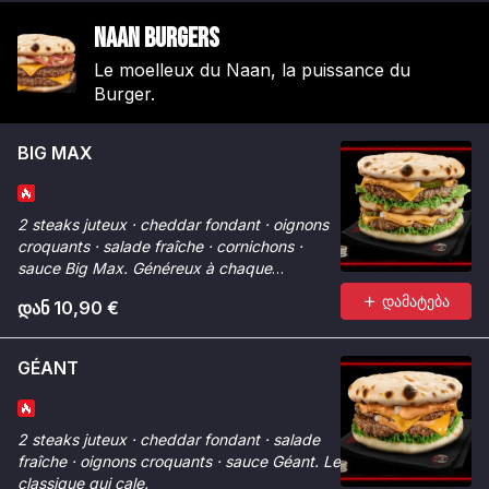
Naan Burgers
Le moelleux du Naan, la puissance du
Burger.
BIG MAX
2 steaks juteux · cheddar fondant · oignons
croquants · salade fraîche · cornichons ·
sauce Big Max. Généreux à chaque
bouchée.
დამატება
დან 10,90 €
GÉANT
2 steaks juteux · cheddar fondant · salade
fraîche · oignons croquants · sauce Géant. Le
classique qui cale.