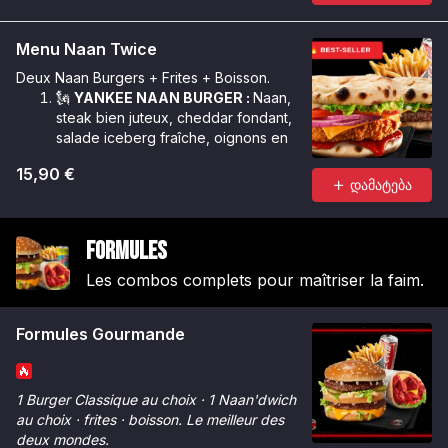
Menu Naan Twice
Deux Naan Burgers + Frites + Boisson.
🗽
YANKEE NAAN BURGER :
Naan,
steak bien juteux, cheddar fondant,
salade iceberg fraîche, oignons en
cube, sauce Géant.
15,90 €
🌶️
CRUNCHY NAAN BURGER :
Naan,
დამატება
poulet Tinger bien croustillant,
cheddar fondant, salade iceberg
croquante, oignons rouges, rondelles
Formules
de tomate, sauce Chicken Max &
sauce Tinger.
Les combos complets pour maîtriser la faim.
Formules Gourmande
1 Burger Classique au choix · 1 Naan'dwich
au choix · frites · boisson. Le meilleur des
deux mondes.