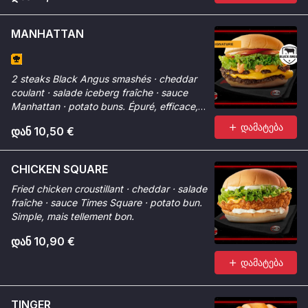
MANHATTAN
2 steaks Black Angus smashés · cheddar
coulant · salade iceberg fraîche · sauce
Manhattan · potato buns. Épuré, efficace,
premium.
დამატება
დან 10,50 €
CHICKEN SQUARE
Fried chicken croustillant · cheddar · salade
fraîche · sauce Times Square · potato bun.
Simple, mais tellement bon.
დან 10,90 €
დამატება
TINGER