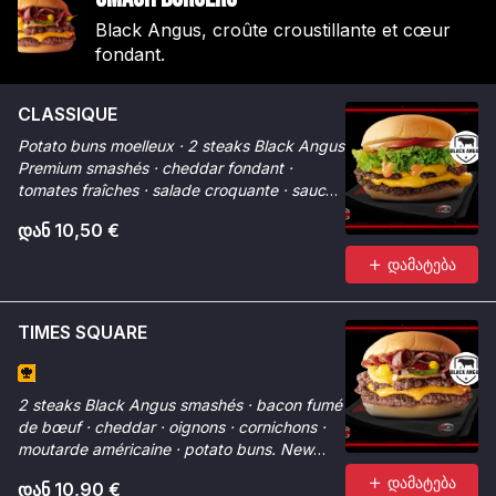
Black Angus, croûte croustillante et cœur
fondant.
CLASSIQUE
Potato buns moelleux · 2 steaks Black Angus
Premium smashés · cheddar fondant ·
tomates fraîches · salade croquante · sauce
Smash. La référence.
დან 10,50 €
დამატება
TIMES SQUARE
2 steaks Black Angus smashés · bacon fumé
de bœuf · cheddar · oignons · cornichons ·
moutarde américaine · potato buns. New
York dans votre assiette.
დამატება
დან 10,90 €