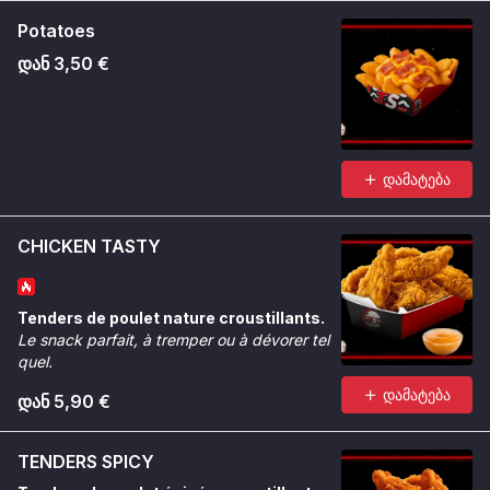
Potatoes
დან 3,50 €
დამატება
CHICKEN TASTY
Tenders de poulet nature croustillants.
Le snack parfait, à tremper ou à dévorer tel
quel.
დამატება
დან 5,90 €
TENDERS SPICY