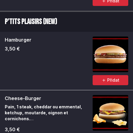
Přidat
P'tits Plaisirs (NEW)
Hamburger
3,50 €
Přidat
Cheese-Burger
Pain, 1 steak, cheddar ou emmental,
ketchup, moutarde, oignon et
cornichons.
Un indémodable à composer selon l’envie.
3,50 €