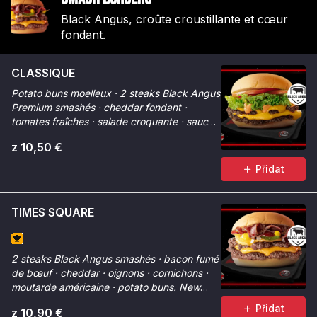
Black Angus, croûte croustillante et cœur
fondant.
CLASSIQUE
Potato buns moelleux · 2 steaks Black Angus
Premium smashés · cheddar fondant ·
tomates fraîches · salade croquante · sauce
Smash. La référence.
z 10,50 €
Přidat
TIMES SQUARE
2 steaks Black Angus smashés · bacon fumé
de bœuf · cheddar · oignons · cornichons ·
moutarde américaine · potato buns. New
York dans votre assiette.
Přidat
z 10,90 €