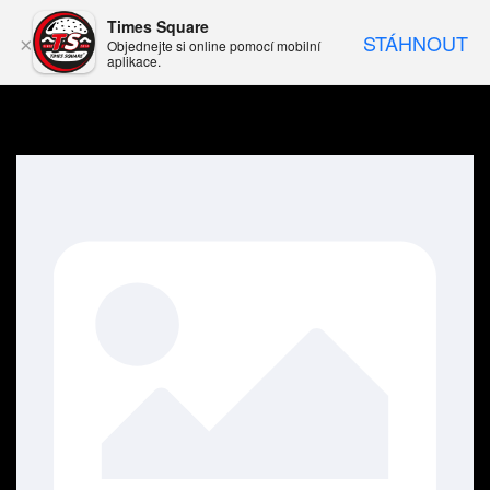
Times Square
STÁHNOUT
×
Objednejte si online pomocí mobilní
aplikace.