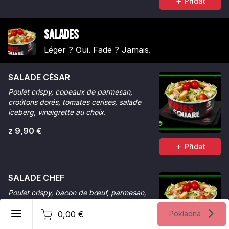
Přidat
Salades
Léger ? Oui. Fade ? Jamais.
SALADE CÉSAR
Poulet crispy, copeaux de parmesan,
croûtons dorés, tomates cerises, salade
iceberg, vinaigrette au choix.
z 9,90 €
Přidat
SALADE CHEF
Poulet crispy, bacon de bœuf, parmesan,
tomates cerises, potatoes croustillantes,
čeština
oignons frits, salade iceberg.
0,00 €
Pokladna
Registrovat