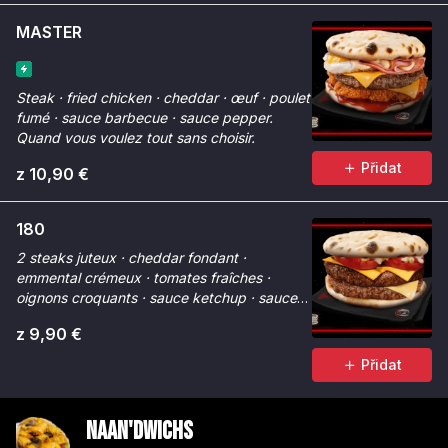
MASTER
Steak · fried chicken · cheddar · œuf · poulet
fumé · sauce barbecue · sauce pepper.
Quand vous voulez tout sans choisir.
Přidat
z 10,90 €
180
2 steaks juteux · cheddar fondant ·
emmental crémeux · tomates fraîches ·
oignons croquants · sauce ketchup · sauce
Chicken Max. Fondant à 180°.
z 9,90 €
Přidat
Naan'dwichs