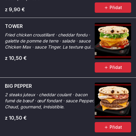
Přidat
z 9,90 €
TOWER
Fried chicken croustillant · cheddar fondu ·
galette de pomme de terre · salade · sauce
Chicken Max · sauce Tinger. La texture qui
change tout.
z 10,50 €
Přidat
BIG PEPPER
2 steaks juteux · cheddar coulant · bacon
fumé de bœuf · œuf fondant · sauce Pepper.
Chaud, gourmand, irrésistible.
z 10,50 €
Přidat