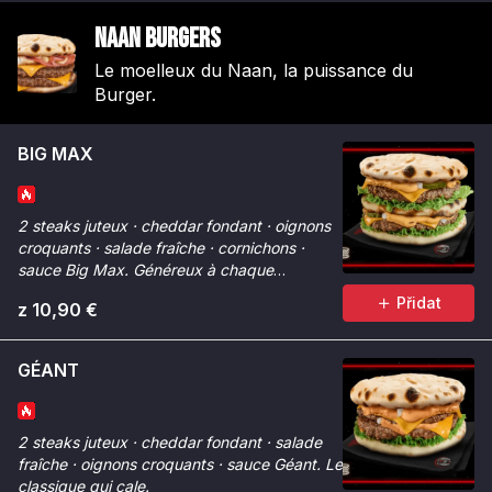
Naan Burgers
Le moelleux du Naan, la puissance du
Burger.
BIG MAX
2 steaks juteux · cheddar fondant · oignons
croquants · salade fraîche · cornichons ·
sauce Big Max. Généreux à chaque
bouchée.
Přidat
z 10,90 €
GÉANT
2 steaks juteux · cheddar fondant · salade
fraîche · oignons croquants · sauce Géant. Le
classique qui cale.