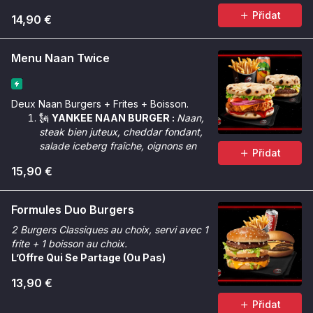
Přidat
14,90 €
Menu Naan Twice
Deux Naan Burgers + Frites + Boisson.
🗽
YANKEE NAAN BURGER :
Naan,
steak bien juteux, cheddar fondant,
salade iceberg fraîche, oignons en
Přidat
cube, sauce Géant.
15,90 €
🌶️
CRUNCHY NAAN BURGER :
Naan,
poulet Tinger bien croustillant,
cheddar fondant, salade iceberg
Formules Duo Burgers
croquante, oignons rouges, rondelles
2 Burgers Classiques au choix, servi avec 1
de tomate, sauce Chicken Max &
frite + 1 boisson au choix.
sauce Tinger.
L’Offre Qui Se Partage (Ou Pas)
13,90 €
Přidat