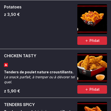
Potatoes
z 3,50 €
Přidat
CHICKEN TASTY
Tenders de poulet nature croustillants.
Le snack parfait, à tremper ou à dévorer tel
quel.
Přidat
z 5,90 €
TENDERS SPICY