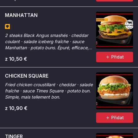
MANHATTAN
2 steaks Black Angus smashés · cheddar
coulant · salade iceberg fraîche · sauce
Manhattan · potato buns. Épuré, efficace,
premium.
Přidat
z 10,50 €
CHICKEN SQUARE
Fried chicken croustillant · cheddar · salade
fraîche · sauce Times Square · potato bun.
Simple, mais tellement bon.
z 10,90 €
Přidat
TINGER