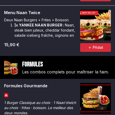
Menu Naan Twice
Deux Naan Burgers + Frites + Boisson.
🗽
YANKEE NAAN BURGER :
Naan,
steak bien juteux, cheddar fondant,
salade iceberg fraîche, oignons en
cube, sauce Géant.
15,90 €
🌶️
CRUNCHY NAAN BURGER :
Naan,
Přidat
poulet Tinger bien croustillant,
cheddar fondant, salade iceberg
croquante, oignons rouges, rondelles
Formules
de tomate, sauce Chicken Max &
sauce Tinger.
Les combos complets pour maîtriser la faim.
Formules Gourmande
1 Burger Classique au choix · 1 Naan'dwich
au choix · frites · boisson. Le meilleur des
deux mondes.