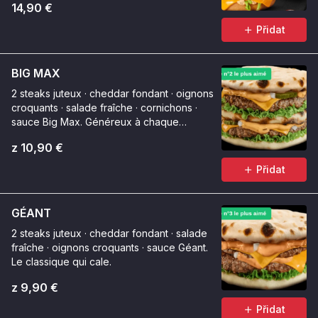
14,90 €
Přidat
BIG MAX
2 steaks juteux · cheddar fondant · oignons
croquants · salade fraîche · cornichons ·
sauce Big Max. Généreux à chaque
bouchée.
z 10,90 €
Přidat
GÉANT
2 steaks juteux · cheddar fondant · salade
fraîche · oignons croquants · sauce Géant.
Le classique qui cale.
z 9,90 €
Přidat