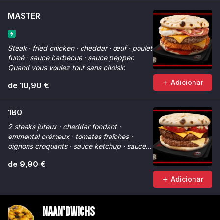
MASTER
Steak · fried chicken · cheddar · œuf · poulet
fumé · sauce barbecue · sauce pepper.
Quand vous voulez tout sans choisir.
Adicionar
de 10,90 €
180
2 steaks juteux · cheddar fondant ·
emmental crémeux · tomates fraîches ·
oignons croquants · sauce ketchup · sauce
Chicken Max. Fondant à 180°.
de 9,90 €
Adicionar
Naan'dwichs