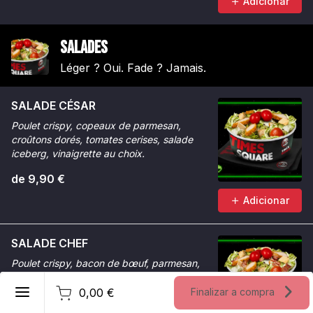
Adicionar
Salades
Léger ? Oui. Fade ? Jamais.
SALADE CÉSAR
Poulet crispy, copeaux de parmesan,
croûtons dorés, tomates cerises, salade
iceberg, vinaigrette au choix.
de 9,90 €
Adicionar
SALADE CHEF
Poulet crispy, bacon de bœuf, parmesan,
tomates cerises, potatoes croustillantes,
Português
oignons frits, salade iceberg.
0,00 €
Finalizar a compra
Registrar