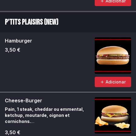
Adicionar
P'tits Plaisirs (NEW)
Hamburger
3,50 €
Adicionar
Cheese-Burger
Pain, 1 steak, cheddar ou emmental,
ketchup, moutarde, oignon et
cornichons.
Un indémodable à composer selon l’envie.
3,50 €