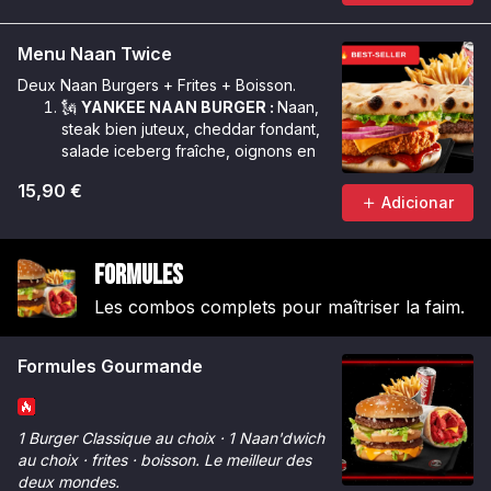
Menu Naan Twice
Deux Naan Burgers + Frites + Boisson.
🗽
YANKEE NAAN BURGER :
Naan,
steak bien juteux, cheddar fondant,
salade iceberg fraîche, oignons en
cube, sauce Géant.
15,90 €
🌶️
CRUNCHY NAAN BURGER :
Naan,
Adicionar
poulet Tinger bien croustillant,
cheddar fondant, salade iceberg
croquante, oignons rouges, rondelles
Formules
de tomate, sauce Chicken Max &
sauce Tinger.
Les combos complets pour maîtriser la faim.
Formules Gourmande
1 Burger Classique au choix · 1 Naan'dwich
au choix · frites · boisson. Le meilleur des
deux mondes.