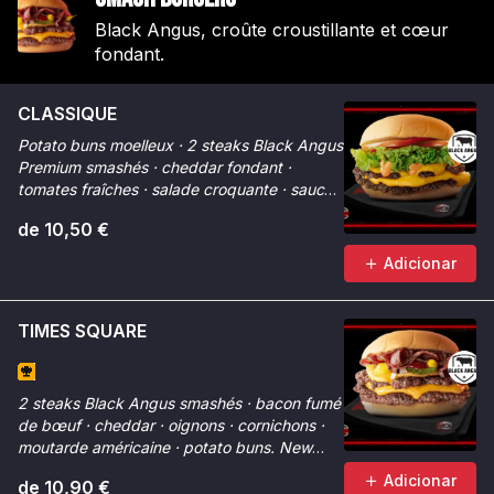
Black Angus, croûte croustillante et cœur
fondant.
CLASSIQUE
Potato buns moelleux · 2 steaks Black Angus
Premium smashés · cheddar fondant ·
tomates fraîches · salade croquante · sauce
Smash. La référence.
de 10,50 €
Adicionar
TIMES SQUARE
2 steaks Black Angus smashés · bacon fumé
de bœuf · cheddar · oignons · cornichons ·
moutarde américaine · potato buns. New
York dans votre assiette.
Adicionar
de 10,90 €