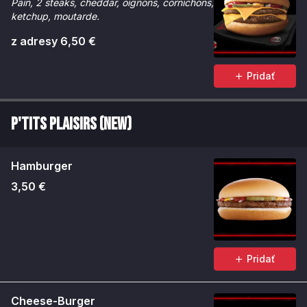
Pain, 2 steaks, cheddar, oignons, cornichons,
ketchup, moutarde.
z adresy 6,50 €
Pridať
P'tits Plaisirs (NEW)
Hamburger
3,50 €
Pridať
Cheese-Burger