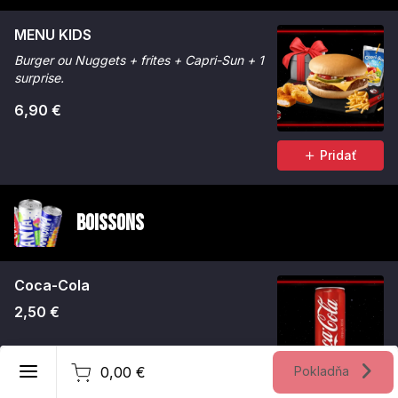
MENU KIDS
Burger ou Nuggets + frites + Capri-Sun + 1
surprise.
6,90 €
Pridať
Boissons
Coca-Cola
2,50 €
Slovenský
0,00 €
Pokladňa
Vytvoriť užívateľské konto