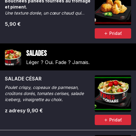
Bouchées panées fourrées au fromage
et piment.
Une texture dorée, un cœur chaud qui
réveille.
5,90 €
Pridať
Salades
Léger ? Oui. Fade ? Jamais.
SALADE CÉSAR
Poulet crispy, copeaux de parmesan,
croûtons dorés, tomates cerises, salade
iceberg, vinaigrette au choix.
z adresy 9,90 €
Pridať