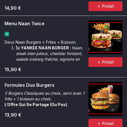
Pridať
14,90 €
Menu Naan Twice
Deux Naan Burgers + Frites + Boisson.
🗽
YANKEE NAAN BURGER :
Naan,
steak bien juteux, cheddar fondant,
salade iceberg fraîche, oignons en
Pridať
cube, sauce Géant.
15,90 €
🌶️
CRUNCHY NAAN BURGER :
Naan,
poulet Tinger bien croustillant,
cheddar fondant, salade iceberg
Formules Duo Burgers
croquante, oignons rouges, rondelles
2 Burgers Classiques au choix, servi avec 1
de tomate, sauce Chicken Max &
frite + 1 boisson au choix.
sauce Tinger.
L’Offre Qui Se Partage (Ou Pas)
13,90 €
Pridať