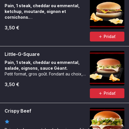
Pain, 1 steak, cheddar ou emmental,
ketchup, moutarde, oignon et
cornichons.
Un indémodable à composer selon l’envie.
3,50 €
Pridať
Little-G-Square
Pain, 1 steak, cheddar ou emmental,
salade, oignons, sauce Géant.
Petit format, gros goût. Fondant au choix,
toujours carré.
3,50 €
Pridať
Crispy Beef