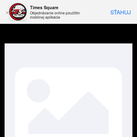
Times Square
SŤAHUJ
×
Objednávanie online použitím
mobilnej aplikácie