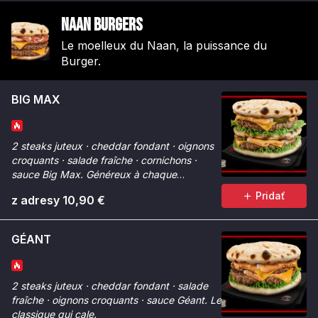
Naan Burgers
Le moelleux du Naan, la puissance du
Burger.
BIG MAX
2 steaks juteux · cheddar fondant · oignons
croquants · salade fraîche · cornichons ·
sauce Big Max. Généreux à chaque
bouchée.
Pridať
z adresy 10,90 €
GÉANT
2 steaks juteux · cheddar fondant · salade
fraîche · oignons croquants · sauce Géant. Le
classique qui cale.