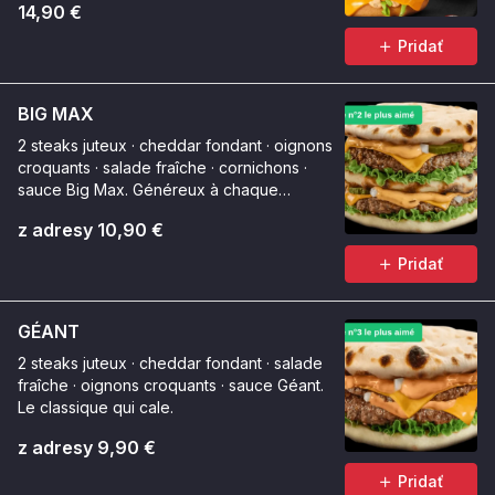
14,90 €
Pridať
BIG MAX
2 steaks juteux · cheddar fondant · oignons
croquants · salade fraîche · cornichons ·
sauce Big Max. Généreux à chaque
bouchée.
z adresy 10,90 €
Pridať
GÉANT
2 steaks juteux · cheddar fondant · salade
fraîche · oignons croquants · sauce Géant.
Le classique qui cale.
z adresy 9,90 €
Pridať