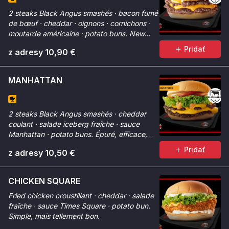
2 steaks Black Angus smashés · bacon fumé
de bœuf · cheddar · oignons · cornichons ·
moutarde américaine · potato buns. New
York dans votre assiette.
Pridať
z adresy 10,90 €
MANHATTAN
2 steaks Black Angus smashés · cheddar
coulant · salade iceberg fraîche · sauce
Manhattan · potato buns. Épuré, efficace,
premium.
Pridať
z adresy 10,50 €
CHICKEN SQUARE
Fried chicken croustillant · cheddar · salade
fraîche · sauce Times Square · potato bun.
Simple, mais tellement bon.