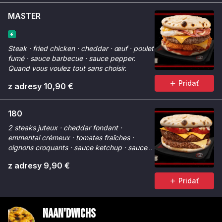
MASTER
Steak · fried chicken · cheddar · œuf · poulet
fumé · sauce barbecue · sauce pepper.
Quand vous voulez tout sans choisir.
Pridať
z adresy 10,90 €
180
2 steaks juteux · cheddar fondant ·
emmental crémeux · tomates fraîches ·
oignons croquants · sauce ketchup · sauce
Chicken Max. Fondant à 180°.
z adresy 9,90 €
Pridať
Naan'dwichs