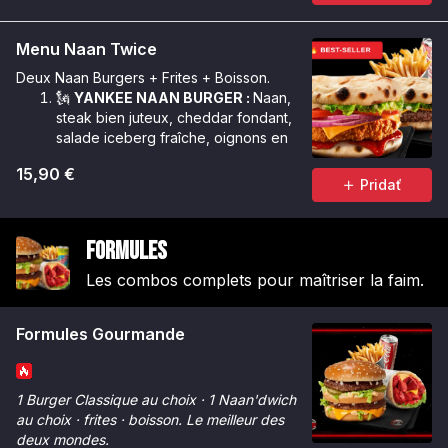
Menu Naan Twice
Deux Naan Burgers + Frites + Boisson.
🗽
YANKEE NAAN BURGER :
Naan,
steak bien juteux, cheddar fondant,
salade iceberg fraîche, oignons en
cube, sauce Géant.
15,90 €
🌶️
CRUNCHY NAAN BURGER :
Naan,
Pridať
poulet Tinger bien croustillant,
cheddar fondant, salade iceberg
croquante, oignons rouges, rondelles
Formules
de tomate, sauce Chicken Max &
sauce Tinger.
Les combos complets pour maîtriser la faim.
Formules Gourmande
1 Burger Classique au choix · 1 Naan'dwich
au choix · frites · boisson. Le meilleur des
deux mondes.