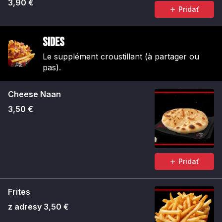
3,90 €
Pridať
Sides
Le supplément croustillant (à partager ou
pas).
Cheese Naan
3,50 €
Pridať
Frites
z adresy 3,50 €