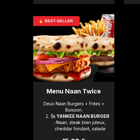
Menu Naan Twice
Deux Naan Burgers + Frites +
Boisson.
🗽
YANKEE NAAN BURGER
:
Naan, steak bien juteux,
cheddar fondant, salade
iceberg fraîche, oignons en