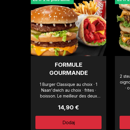
FORMULE
GOURMANDE
2 ste
oigno
1 Burger Classique au choix · 1
· 
Naan'dwich au choix · frites ·
Gé
boisson. Le meilleur des deux
mondes.
14,90 €
Dodaj