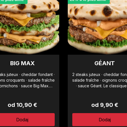
BIG MAX
GÉANT
aks juteux · cheddar fondant ·
2 steaks juteux · cheddar fon
ns croquants · salade fraîche
salade fraîche · oignons cro
cornichons · sauce Big Max.
· sauce Géant. Le classique
néreux à chaque bouchée.
cale.
od 10,90 €
od 9,90 €
Dodaj
Dodaj