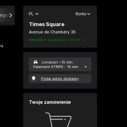
PL
Konto
rgers
Naan'dwichs
Smash Burgers
Burgers Cl
Times Square
Avenue de Chambéry 36
Otwarte
Zamknięcie o 02:00
au
Livraison ~15 min ·
Paiement STRIPE
- 15 min
Podaj adres dostawy
Twoje zamówienie