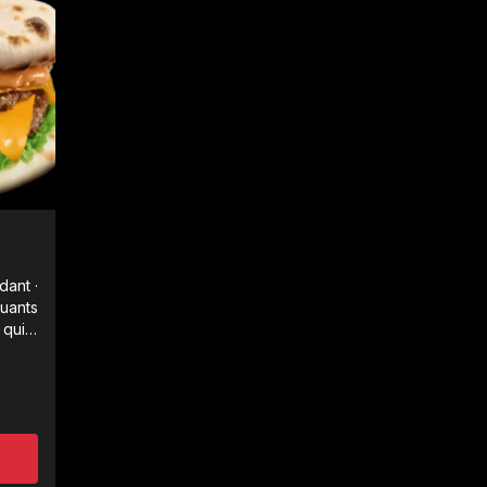
dant ·
quants
 qui