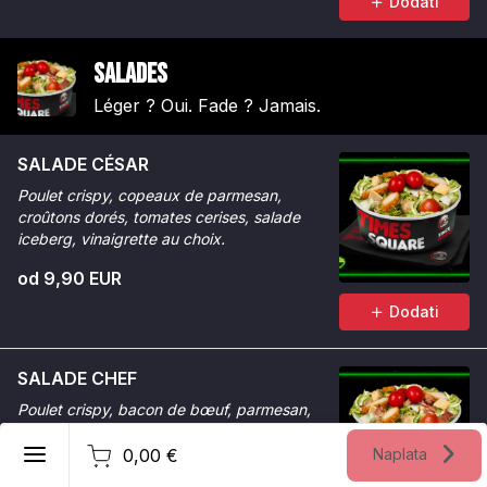
Dodati
Salades
Léger ? Oui. Fade ? Jamais.
SALADE CÉSAR
Poulet crispy, copeaux de parmesan,
croûtons dorés, tomates cerises, salade
iceberg, vinaigrette au choix.
od 9,90 EUR
Dodati
SALADE CHEF
Poulet crispy, bacon de bœuf, parmesan,
tomates cerises, potatoes croustillantes,
Hrvatski
oignons frits, salade iceberg.
0,00 €
Naplata
Registar