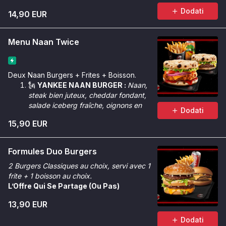
Dodati
14,90 EUR
Menu Naan Twice
Deux Naan Burgers + Frites + Boisson.
🗽
YANKEE NAAN BURGER :
Naan,
steak bien juteux, cheddar fondant,
salade iceberg fraîche, oignons en
Dodati
cube, sauce Géant.
15,90 EUR
🌶️
CRUNCHY NAAN BURGER :
Naan,
poulet Tinger bien croustillant,
cheddar fondant, salade iceberg
Formules Duo Burgers
croquante, oignons rouges, rondelles
2 Burgers Classiques au choix, servi avec 1
de tomate, sauce Chicken Max &
frite + 1 boisson au choix.
sauce Tinger.
L’Offre Qui Se Partage (Ou Pas)
13,90 EUR
Dodati