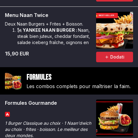
Menu Naan Twice
Deux Naan Burgers + Frites + Boisson.
🗽
YANKEE NAAN BURGER :
Naan,
steak bien juteux, cheddar fondant,
salade iceberg fraîche, oignons en
cube, sauce Géant.
15,90 EUR
🌶️
CRUNCHY NAAN BURGER :
Naan,
Dodati
poulet Tinger bien croustillant,
cheddar fondant, salade iceberg
croquante, oignons rouges, rondelles
Formules
de tomate, sauce Chicken Max &
sauce Tinger.
Les combos complets pour maîtriser la faim.
Formules Gourmande
1 Burger Classique au choix · 1 Naan'dwich
au choix · frites · boisson. Le meilleur des
deux mondes.