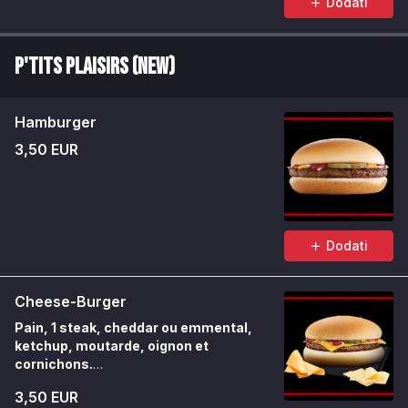
Dodati
P'tits Plaisirs (NEW)
Hamburger
3,50 EUR
Dodati
Cheese-Burger
Pain, 1 steak, cheddar ou emmental,
ketchup, moutarde, oignon et
cornichons.
Un indémodable à composer selon l’envie.
3,50 EUR