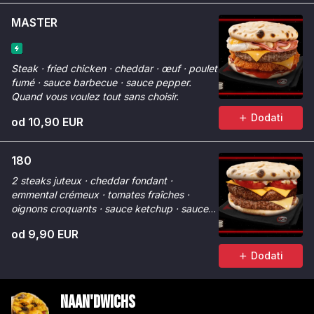
MASTER
Steak · fried chicken · cheddar · œuf · poulet
fumé · sauce barbecue · sauce pepper.
Quand vous voulez tout sans choisir.
Dodati
od 10,90 EUR
180
2 steaks juteux · cheddar fondant ·
emmental crémeux · tomates fraîches ·
oignons croquants · sauce ketchup · sauce
Chicken Max. Fondant à 180°.
od 9,90 EUR
Dodati
Naan'dwichs