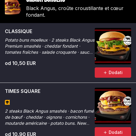
Black Angus, croûte croustillante et cœur
fondant.
CLASSIQUE
Potato buns moelleux · 2 steaks Black Angus
Premium smashés · cheddar fondant ·
tomates fraîches · salade croquante · sauce
Smash. La référence.
od 10,50 EUR
Dodati
TIMES SQUARE
2 steaks Black Angus smashés · bacon fumé
de bœuf · cheddar · oignons · cornichons ·
moutarde américaine · potato buns. New
York dans votre assiette.
Dodati
od 10,90 EUR