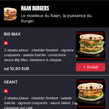
Naan Burgers
Le moelleux du Naan, la puissance du
Burger.
BIG MAX
2 steaks juteux · cheddar fondant · oignons
croquants · salade fraîche · cornichons ·
sauce Big Max. Généreux à chaque
bouchée.
Dodati
od 10,90 EUR
GÉANT
2 steaks juteux · cheddar fondant · salade
fraîche · oignons croquants · sauce Géant. Le
classique qui cale.